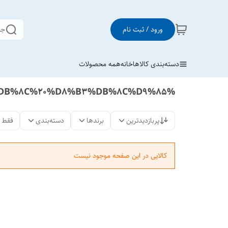
ورود / ثبت نام
جس
دسته‌بندی کالاها
خانه
همه محصولات
%D8%B2%D9%86%DA%AF%20%D8%A8%DB%8C%20%D8%B3%DB%8C%D9%85
پربازدیدترین
برندها
دسته‌بندی
فقط 
کالایی در این صفحه موجود نیست