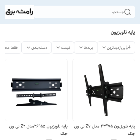
جستجو
پایه تلویزیون
پربازدیدترین
برندها
قیمت
دسته‌بندی
فقط محصول
پایه تلویزیون 75"43 مدل Z7 تی وی
پایه تلویزیون 55"26مدل Z2 تی وی
جک
جک