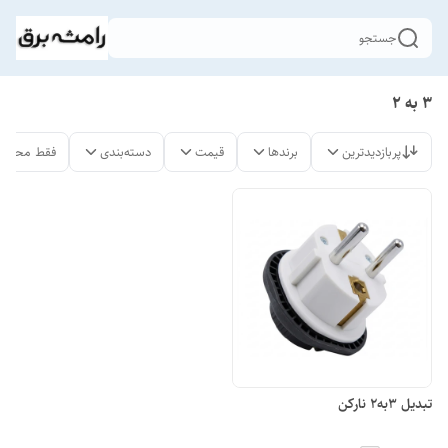
جستجو
3 به 2
پربازدیدترین
برندها
قیمت
دسته‌بندی
فقط محصول
تبدیل 3به2 نارکن