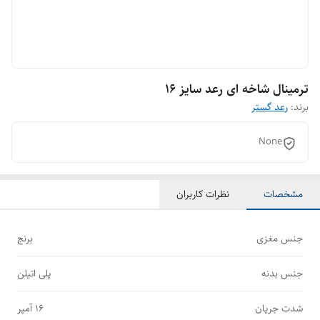
ترمینال شاخه ای رعد سایز 16
برند:
رعد گستر
None
مشخصات
نظرات کاربران
جنس مغزی
برنج
جنس بدنه
پلی اتیلن
شدت جریان
16 آمپر