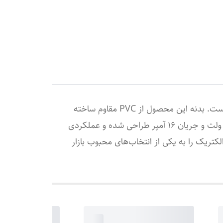
دوشاخه خانگی Part Electric کد 5518، محصولی باکیفیت و مناسب برای استفاده در انواع لوازم برقی خانگی است. بدنه این محصول از PVC مقاوم ساخته
شده و مغزی پلی‌کربنات آن، دوام و ایمنی مناسبی در استفاده روزمره فراهم می‌کند.این دوشاخه برای ولتاژ تا 240 ولت و جریان 16 آمپر طراحی شده و عملکردی
تریک را به یکی از انتخاب‌های محبوب بازار