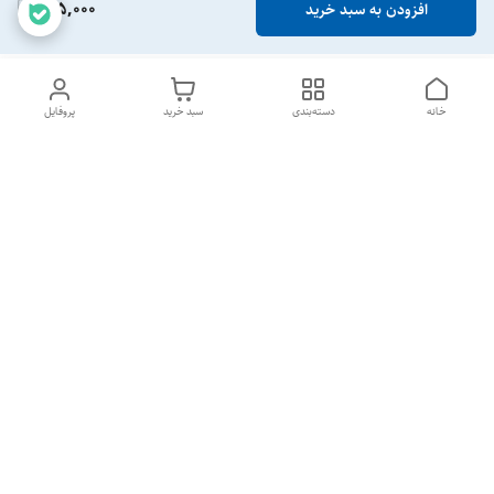
145,000
افزودن به سبد خرید
خانه
دسته‌بندی
سبد خرید
پروفایل
دسترسی سریع
تماس با ما
شکایات
خرید عمده
قوانین و مقررات
سیاست حریم خصوصی
تمام روزهای هفته 24 ساعت📞
شماره تماس
09190276576