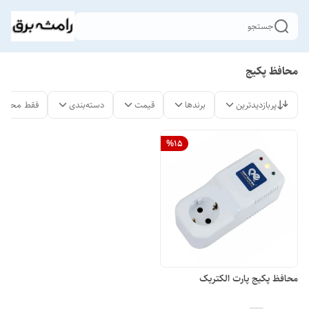
جستجو
محافظ پکیج
پربازدیدترین
برندها
قیمت
دسته‌بندی
فقط محصول
%
15
محافظ پکیج پارت الکتریک