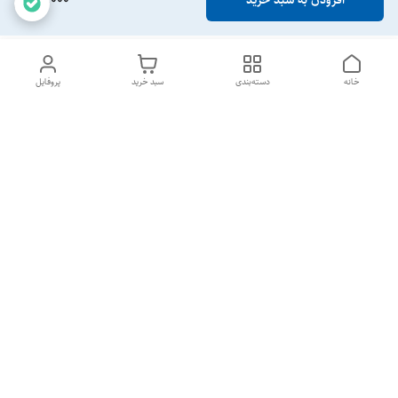
افزودن به سبد خرید
خانه
دسته‌بندی
سبد خرید
پروفایل
دسترسی سریع
تماس با ما
شکایات
خرید عمده
قوانین و مقررات
سیاست حریم خصوصی
تمام روزهای هفته 24 ساعت📞
شماره تماس
09190276576