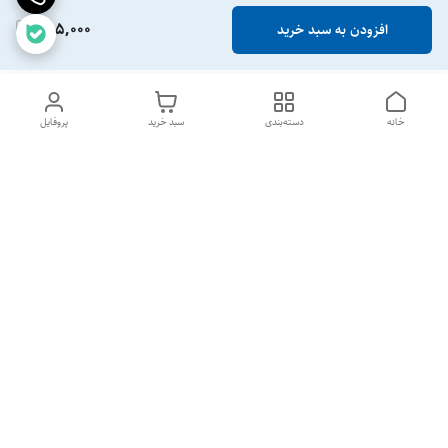
485,000
افزودن به سبد خرید
خانه
دسته‌بندی
سبد خرید
پروفایل
دسترسی سریع
تماس با ما
شکایات
خرید عمده
قوانین و مقررات
سیاست حریم خصوصی
تمام روزهای هفته 24 ساعت📞