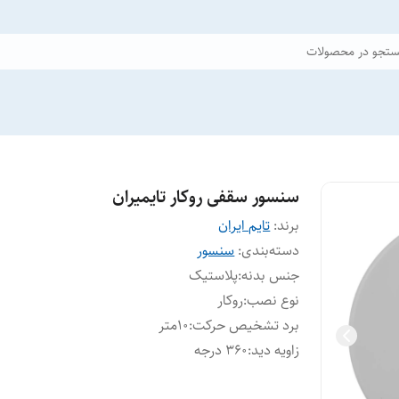
تجو در محصولات
سنسور سقفی روکار تایمیران
برند:
تایم ایران
دسته‌بندی
:
سنسور
جنس بدنه
:
پلاستیک
نوع نصب
:
روکار
برد تشخیص حرکت
:
10متر
زاویه دید
:
360 درجه