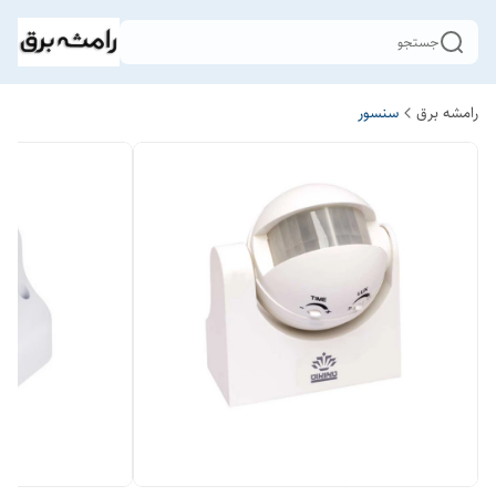
جستجو
رامشه برق
سنسور