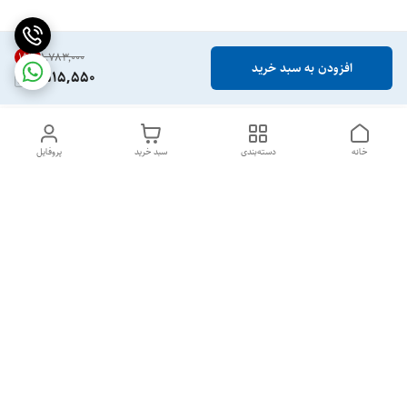
15
%
۱٬۷۸۳٬۰۰۰
افزودن به سبد خرید
1,515,550
خانه
دسته‌بندی
سبد خرید
پروفایل
دسترسی سریع
تماس با ما
شکایات
خرید عمده
قوانین و مقررات
سیاست حریم خصوصی