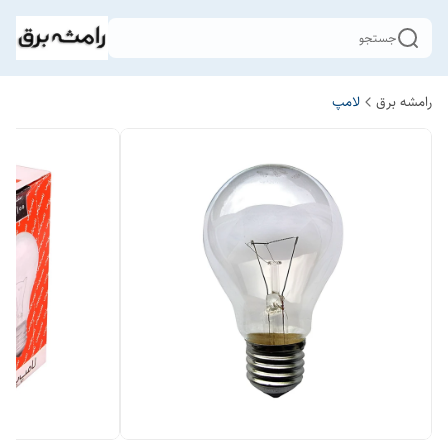
جستجو
رامشه برق
لامپ