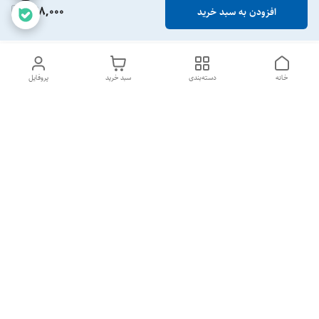
428,000
افزودن به سبد خرید
خانه
دسته‌بندی
سبد خرید
پروفایل
دسترسی سریع
تماس با ما
شکایات
خرید عمده
قوانین و مقررات
سیاست حریم خصوصی
تمام روزهای هفته 24 ساعت📞
شماره تماس
09190276576